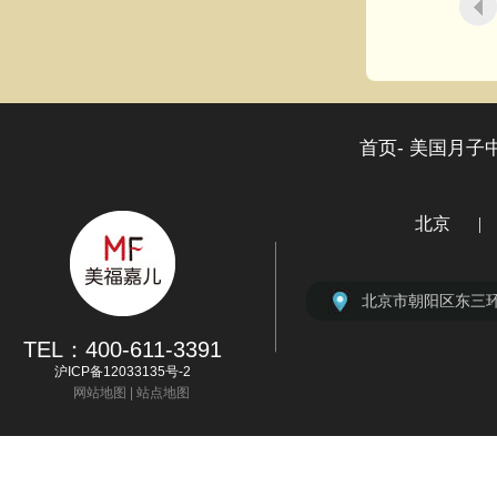
首页-
美国月子中
北京
|
4
北京市朝阳区北京
上海市徐汇区虹桥路
广州市天河区林和
深圳市福田区大中
北京市朝阳区东三环
TEL：400-611-3391
沪ICP备12033135号-2
网站地图
|
站点地图