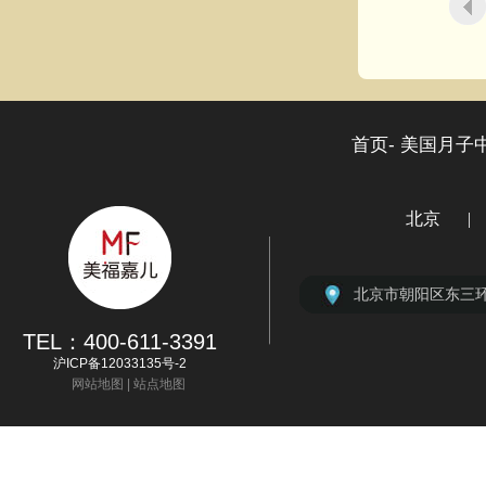
首页-
美国月子中
北京
|
9
北京市朝阳区北京
上海市徐汇区虹桥路
广州市天河区林和
深圳市福田区大中
北京市朝阳区东三环
TEL：400-611-3391
沪ICP备12033135号-2
网站地图
|
站点地图