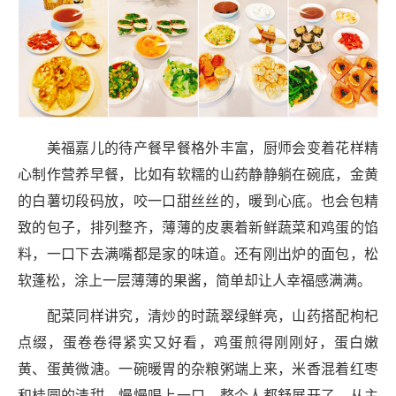
美福嘉儿的待产餐早餐格外丰富，厨师会变着花样精
心制作营养早餐，比如有软糯的山药静静躺在碗底，金黄
的白薯切段码放，咬一口甜丝丝的，暖到心底。也会包精
致的包子，排列整齐，薄薄的皮裹着新鲜蔬菜和鸡蛋的馅
料，一口下去满嘴都是家的味道。还有刚出炉的面包，松
软蓬松，涂上一层薄薄的果酱，简单却让人幸福感满满。
配菜同样讲究，清炒的时蔬翠绿鲜亮，山药搭配枸杞
点缀，蛋卷卷得紧实又好看，鸡蛋煎得刚刚好，蛋白嫩
黄、蛋黄微溏。一碗暖胃的杂粮粥端上来，米香混着红枣
和桂圆的清甜，慢慢喝上一口，整个人都舒展开了。从主