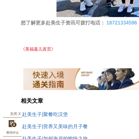
想了解更多赴美生子资讯可拨打电话：
18721334596
《美福嘉儿首页》
相关文章
关闭 X
赴美生子|聚餐吃汉堡
赴美生子|营养又美味的月子餐
费用评估
赴美生子|加州海岸的愉快之旅