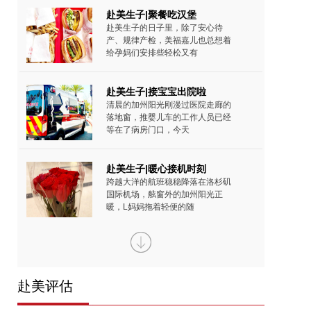
赴美生子|聚餐吃汉堡
赴美生子的日子里，除了安心待
产、规律产检，美福嘉儿也总想着
给孕妈们安排些轻松又有
赴美生子|接宝宝出院啦
清晨的加州阳光刚漫过医院走廊的
落地窗，推婴儿车的工作人员已经
等在了病房门口，今天
赴美生子|暖心接机时刻
跨越大洋的航班稳稳降落在洛杉矶
国际机场，舷窗外的加州阳光正
暖，L妈妈拖着轻便的随
赴美生子|带着L妈妈去产
经过十几个小时的飞行，L妈妈踩在
了美国土地上。时差带来的疲惫还
赴美评估
挂在脸上，但精神状