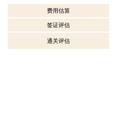
赴美生子|月子炖补
费用估算
赴美生子后，每一份用心准备的炖
补，都承载着美福嘉儿对产后妈妈
身体恢复的深切关怀。
签证评估
赴美生子|接宝宝出院啦
通关评估
管家已协助Z妈妈办妥出院手续，从
病例整理到账目结清，每一步都井
然有序。产房外的走
赴美生子|奔赴加州海边小
近日，美福嘉儿带着孕妈们一起奔
赴加州海边小镰仓，开启了一段充
满孕期温柔与惬意的海
赴美生子|带孕妈去产检
飞机落地洛杉矶的那一刻，L妈妈终
于踩在了这片她期待已久的土地
上。赴美生子这趟十几