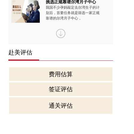
挑选正规靠谱尔湾月子中心
我国不少孕妈敲定去尔湾生子的计
划后，首要任务就是筛选一家正规
靠谱的尔湾月子中心，
到美国生宝宝的选择究竟有
现如今，到美国生宝宝已不是少数
名人的专属选择，越来越多普通家
赴美评估
庭也开始将其纳入生育
孕妈扎堆去洛杉矶生子的四
费用估算
近些年来，我国有越来越多孕妈更
偏向于去洛杉矶生子，毕竟是跨境
生育的举动，涉及到的
签证评估
尔湾生子入住美福嘉儿月子
通关评估
现如今有不少孕妈计划前往尔湾生
子，出发前会忍不住脑补异国待产
的慌乱场景，出门迷路