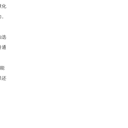
塞班生子产后恢复指南，轻
默化
在塞班生子后，护理将成为一个非
常关键的环节，宝妈要兼顾到身体
力。
恢复和带娃，但此时容
到美国生宝宝入境被海关拦
由选
近年来，不少孕妈选择到美国生宝
宝，既看重当地成熟的妇产医疗资
升通
源，也希望为孩子拿到
去美国生小孩值得选择的高
上能
现如今，越来越多孕妈选择去美国
生小孩，美国成熟的妇产医疗体
果还
系、人性化的服务理念和
在尔湾生子后孩子是否可以
现如今，赴美生子成为不少家庭为
孩子提前布局未来的热门选择。尔
湾作为加州南部极具代