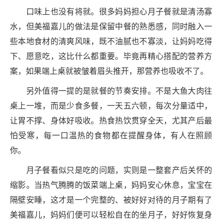
口味上也没有将就。很多妈妈担心月子餐就是清汤寡
水，但美福嘉儿的做法是保留中餐的熟悉感，同时融入一
些本地食材的清爽风味，既不油腻也不寡淡，让妈妈吃得
下、愿意吃，这比什么都重要。毕竟再精心搭配的营养方
案，如果端上桌就被皱着眉头推开，那营养也吸收不了。
另外值得一提的是就餐的节奏安排。不是大鱼大肉往
桌上一堆，而是少食多餐，一天五六顿，每次分量适中，
让胃不撑、身体好吸收。热食热饮贯穿全天，尤其产后最
怕受寒，每一口温热的食物都在提醒身体，有人在照顾
你。
月子餐看似只是吃的问题，实则是一整套产后关怀的
缩影。当热气腾腾的饭菜端上桌，妈妈安心休息，宝宝在
隔壁安睡，这才是一个完整的、被好好对待的月子期有了
美福嘉儿，妈妈们便可以轻松自在的坐月子，好好恢复身