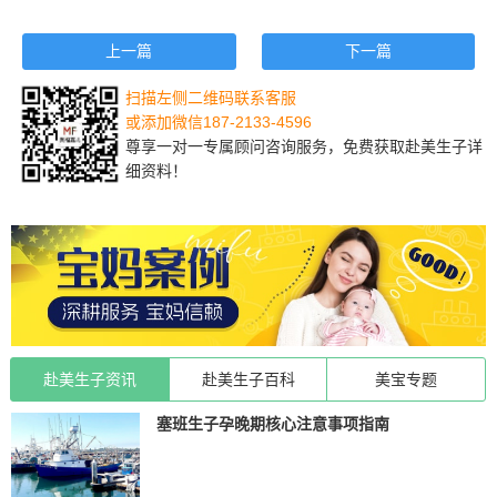
上一篇
下一篇
扫描左侧二维码联系客服
或添加微信187-2133-4596
尊享一对一专属顾问咨询服务，免费获取赴美生子详
细资料！
赴美生子资讯
赴美生子百科
美宝专题
塞班生子孕晚期核心注意事项指南