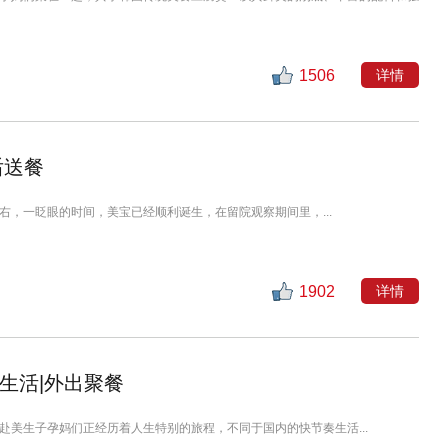
1506
详情
后送餐
右，一眨眼的时间，美宝已经顺利诞生，在留院观察期间里，...
1902
详情
生活|外出聚餐
赴美生子孕妈们正经历着人生特别的旅程，不同于国内的快节奏生活...