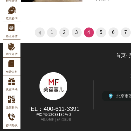
费用评估
政策咨询
1
2
3
4
5
6
7
签证评估
通关评估
首页-
免费资料
优惠活动
北京市
上海市
广州市
深圳市
北京市
TEL：400-611-3391
微信扫码
3
沪ICP备12033135号-2
网站地图
|
站点地图
咨询热线