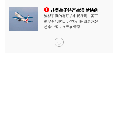
1
赴美生子待产生活|愉快的
洛杉矶真的有好多中餐厅啊，离开
家乡有段时日，孕妈们纷纷表示好
想念中餐，今天在管家
1
赴美生子|迎接孕妈入境洛
经过美福嘉儿入境老师的全方位指
导，当然也加上孕妈的认真配合，
目前孕妈已经顺利抵达
1
赴美生子待产生活|会所聚
又是一个要去超市采买食材的日
子，见超市里的大龙虾很是新鲜，
管家便买了几只以及一些
1
赴美生子待产生活|去诊所
赴美生子三个月，待产期间的产检
工作依然不能落下，这样才能随时
了解到身体及胎儿的发