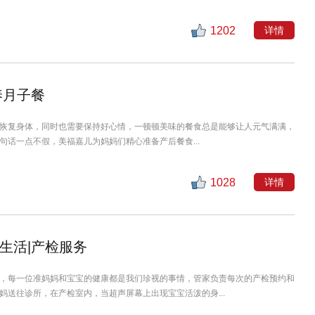
1202
详情
养月子餐
恢复身体，同时也需要保持好心情，一顿顿美味的餐食总是能够让人元气满满，
句话一点不假，美福嘉儿为妈妈们精心准备产后餐食...
1028
详情
生活|产检服务
，每一位准妈妈和宝宝的健康都是我们珍视的事情，管家负责每次的产检预约和
妈送往诊所，在产检室内，当超声屏幕上出现宝宝活泼的身...