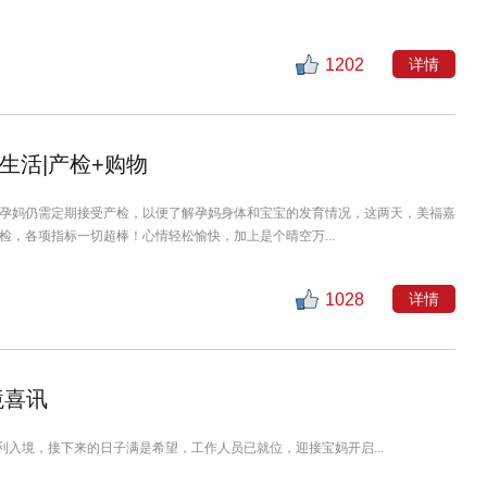
1202
详情
生活|产检+购物
孕妈仍需定期接受产检，以便了解孕妈身体和宝宝的发育情况，这两天，美福嘉
检，各项指标一切超棒！心情轻松愉快，加上是个晴空万...
1028
详情
境喜讯
利入境，接下来的日子满是希望，工作人员已就位，迎接宝妈开启...