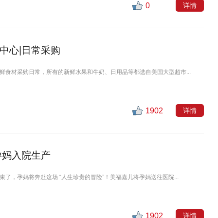
0
详情
中心|日常采购
鲜食材采购日常，所有的新鲜水果和牛奶、日用品等都选自美国大型超市...
1902
详情
孕妈入院生产
了，孕妈将奔赴这场 “人生珍贵的冒险”！美福嘉儿将孕妈送往医院...
1902
详情