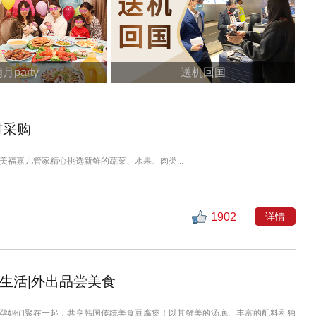
月party
送机回国
材采购
美福嘉儿管家精心挑选新鲜的蔬菜、水果、肉类...
1902
详情
生活|外出品尝美食
孕妈们聚在一起，共享韩国传统美食豆腐煲！以其鲜美的汤底、丰富的配料和独