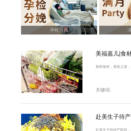
孕检分娩
满
美福嘉儿|食
新鲜食材，美味之源，
关键词:
赴美生子待产
赴美生子的待产阶段，