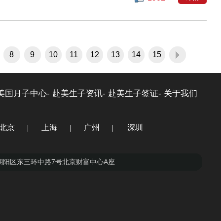
8
9
10
11
12
13
14
15
美国月子中心-
赴美生子资讯-
赴美生子签证-
关于我们
北京
|
上海
|
广州
|
深圳
朝阳区北京财富中心A座
徐汇区虹桥路777号汇京国际
天河区林和西路9号耀中广场
福田区大中华国际交易广场东座
朝阳区东三环中路7号北京财富中心A座
5