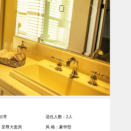
 尔湾
适住人数：2人
- 至尊大套房
风 格：豪华型