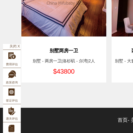
关闭 X
别墅两房一卫
别墅 - 两房一卫|洛杉矶 - 尔湾|2人
别墅 - 大
费用评估
$43800
政策咨询
签证评估
通关评估
首页-