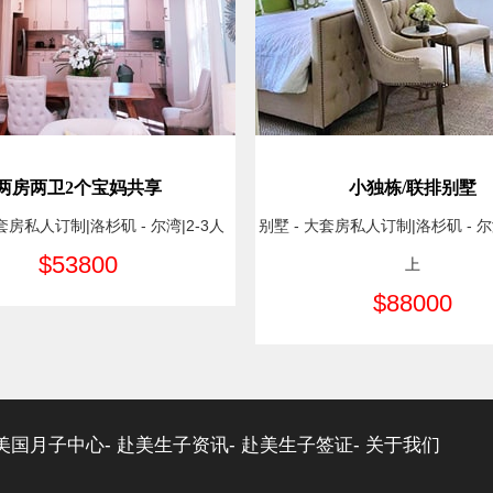
两房两卫2个宝妈共享
小独栋/联排别墅
套房私人订制|洛杉矶 - 尔湾|2-3人
别墅 - 大套房私人订制|洛杉矶 - 
$53800
上
$88000
美国月子中心-
赴美生子资讯-
赴美生子签证-
关于我们