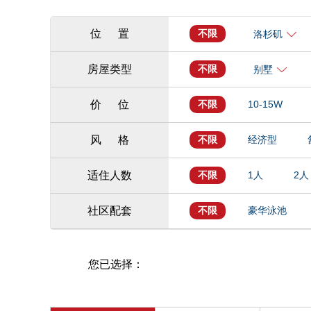
位 置
不限
洛杉矶
房屋类型
不限
别墅
价 位
不限
10-15W
风 格
不限
经济型
适住人数
不限
1人
2人
社区配套
不限
豪华泳池
您已选择：