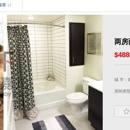
荐 ↓↑
两房
$488
城 市：洛
房间类型