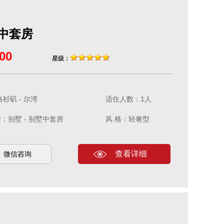
中套房
00
星级：
杉矶 - 尔湾
适住人数：1人
：别墅 - 别墅中套房
风 格：轻奢型
查看详细
微信咨询