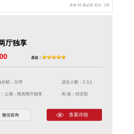
共有 45 条记录 页次 : 2/8
两厅独享
00
星级：
杉矶 - 尔湾
适住人数：2-3人
：公寓 - 两房两厅独享
风 格：经济型
查看详细
微信咨询