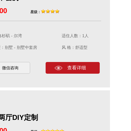
00
星级：
杉矶 - 尔湾
适住人数：1人
：别墅 - 别墅中套房
风 格：舒适型
查看详细
微信咨询
两厅DIY定制
00