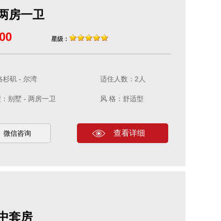
两房一卫
00
星级：
杉矶 - 尔湾
适住人数：2人
：别墅 - 两房一卫
风 格：舒适型
查看详细
微信咨询
中套房