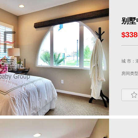
别墅
$338
城 市：洛
房间类型