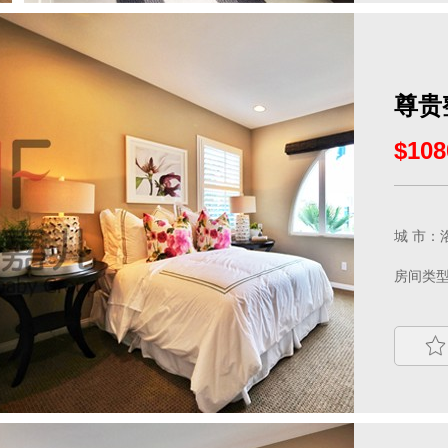
尊贵
$108
城 市：洛
房间类型