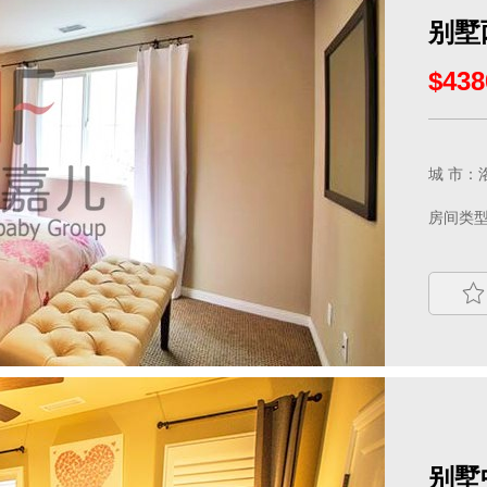
别墅
$438
城 市：洛
房间类型
别墅