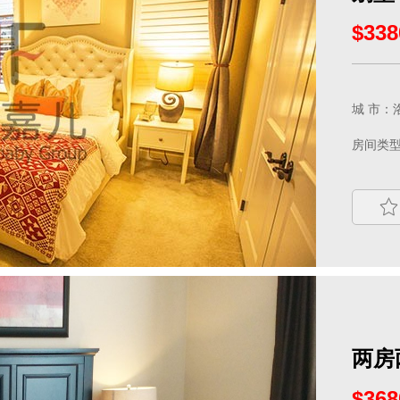
$338
城 市：洛
房间类型
两房
$368