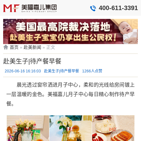
400-611-3391
首页
»
赴美新闻
»
正文
赴美生子|待产餐早餐
2026-06-16 16:16:03
赴美生子|待产餐早餐
1266人点赞
晨光透过窗帘洒进月子中心，柔和的光线给房间镀上
一层温暖的金色。美福嘉儿月子中心每日精心制作待产早
餐。