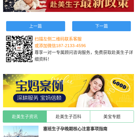
上一篇
下一篇
扫描左侧二维码联系客服
或添加微信187-2133-4596
尊享一对一专属顾问咨询服务，免费获取赴美生子详
细资料！
赴美生子资讯
赴美生子百科
美宝专题
塞班生子孕晚期核心注意事项指南