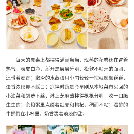
每天的餐桌上都摆得满满当当，现蒸的花卷还在冒着
热气，表皮白净，掰开是层层分明、松软不粘牙的面团，
还带着麦香；嫩滑的水蒸蛋用小勺轻轻一挖就颤颤巍巍，
蛋香浓郁却不腻口；凉拌时蔬是今早刚从本地菜市买回的
小油菜和胡萝卜丝，淋上芝麻酱拌得根根分明，咬一口脆
生生的；杂粮粥里点缀着红枣和枸杞，稠而不粘；温醇的
牛奶倒在小杯里，奶香裹着淡淡的甜。