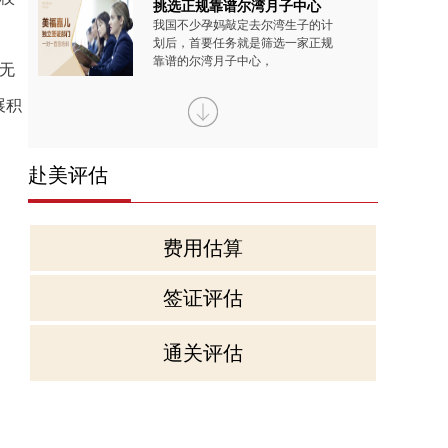
挑选正规靠谱尔湾月子中心
我国不少孕妈敲定去尔湾生子的计
划后，首要任务就是筛选一家正规
靠谱的尔湾月子中心，
无
展积
到美国生宝宝的选择究竟有
现如今，到美国生宝宝已不是少数
名人的专属选择，越来越多普通家
赴美评估
庭也开始将其纳入生育
孕妈扎堆去洛杉矶生子的四
费用估算
近些年来，我国有越来越多孕妈更
偏向于去洛杉矶生子，毕竟是跨境
生育的举动，涉及到的
签证评估
尔湾生子入住美福嘉儿月子
通关评估
现如今有不少孕妈计划前往尔湾生
子，出发前会忍不住脑补异国待产
的慌乱场景，出门迷路