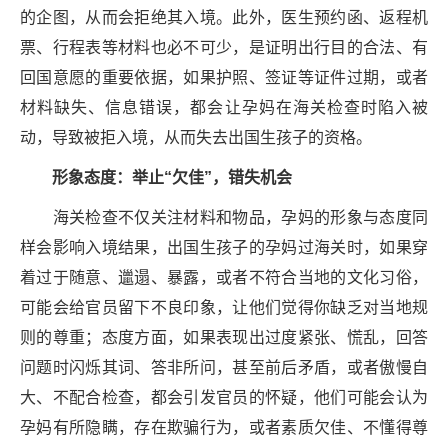
的企图，从而会拒绝其入境。此外，医生预约函、返程机
票、行程表等材料也必不可少，是证明出行目的合法、有
回国意愿的重要依据，如果护照、签证等证件过期，或者
材料缺失、信息错误，都会让孕妈在海关检查时陷入被
动，导致被拒入境，从而失去出国生孩子的资格。
形象态度：举止“
欠佳
”，错失机会
海关检查不仅关注材料和物品，孕妈的形象与态度同
样会影响入境结果，出国生孩子的孕妈过海关时，如果穿
着过于随意、邋遢、暴露，或者不符合当地的文化习俗，
可能会给官员留下不良印象，让他们觉得你缺乏对当地规
则的尊重；态度方面，如果表现出过度紧张、慌乱，回答
问题时闪烁其词、答非所问，甚至前后矛盾，或者傲慢自
大、不配合检查，都会引发官员的怀疑，他们可能会认为
孕妈有所隐瞒，存在欺骗行为，或者素质欠佳、不懂得尊