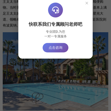
王太太当时想趁着赴美生子的机会，带着大宝一起去逛逛，顺便购
×
物。当时美福嘉儿的美国月子中心周边购物娱乐场所齐全，基本上满
足王太太的需求。周边娱乐购物场所有环球影城、迪斯尼、星光大
道、领略南海岸风情、奥特莱斯、“十购门”、城堡奥莱，附近医院则
快联系我们专属顾问老师吧
有波莫纳、芳泉谷、嘉惠尓、霍格等。
专业团队为您
一对一专属服务
点击咨询