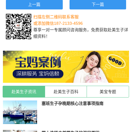
上一篇
下一篇
扫描左侧二维码联系客服
或添加微信187-2133-4596
尊享一对一专属顾问咨询服务，免费获取赴美生子详
细资料！
赴美生子资讯
赴美生子百科
美宝专题
塞班生子孕晚期核心注意事项指南