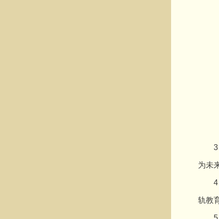
3、
为未
4、
轨教
5、