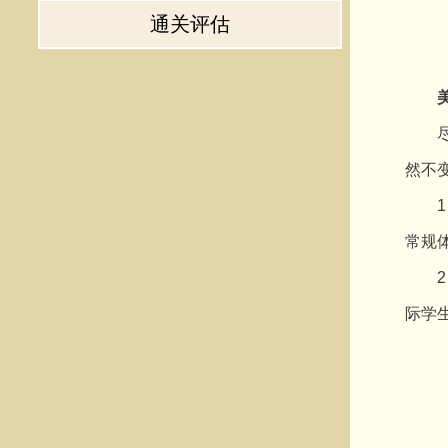
通关评估
尽管
然不
1、
常规
2、
际学