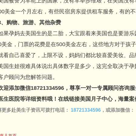
被誉为车轮上的国家，没有车举步维艰，在美国没有车
000美金一个月左右，有些民宿房东提供租车服务，有的
8、购物、旅游、其他杂费
孕妈去美国生的是二胎，大宝跟着来美国也是要游乐园
00美金，门票的花费是在500美金左右，这些地方对于
就看自己喜爱了，上限不设，妈妈们都比较喜爱美妆、品
生娃很难具体说出具体数字是多少，这完全取决于孕妈
客户顾问为您解答问题。
欢迎添加微信187213345
96
，尊享一对一专属顾问咨询服
医生医院等详细资料哦！在线链接美国月子中心，海量案
解更多赴美生子资讯可拨打电话：
18721334596
，或添加微信：
嘉儿首页