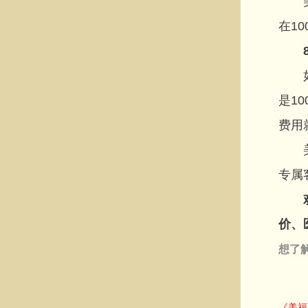
美国
在1
如果
是1
费用
美国
专属
价、
想了
《美福