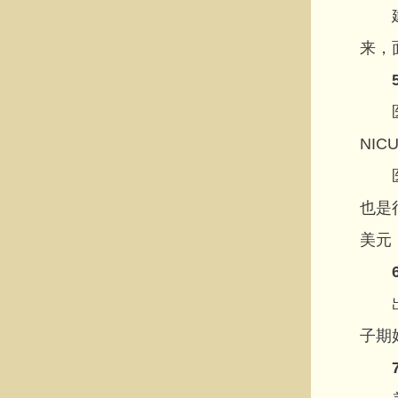
建议
来，
医院
NI
医疗
也是
美元
出生
子期