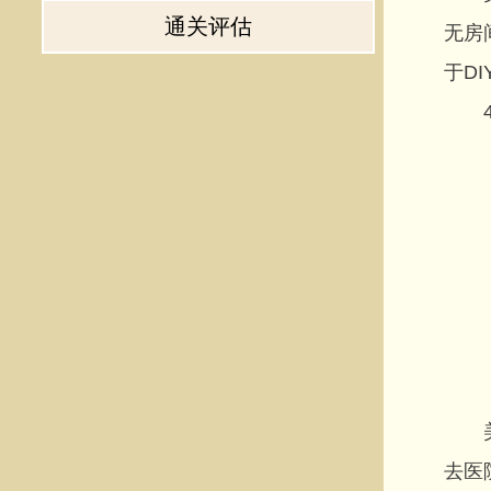
通关评估
无房
于D
4
美国
去医