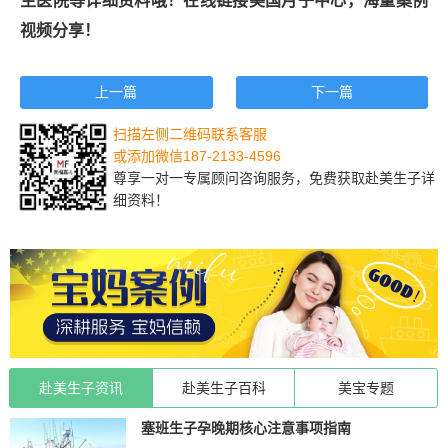
生医院等详细资料哦！在线链接美国月子中心，海量案例
视频分享！
上一篇
下一篇
扫描左侧二维码联系客服
或添加微信187-2133-4596
尊享一对一专属顾问咨询服务，免费获取赴美生子详
细资料！
赴美生子资讯
赴美生子百科
美宝专题
塞班生子孕晚期核心注意事项指南