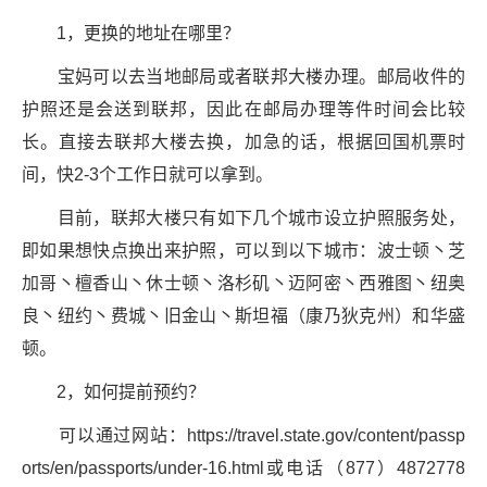
1，更换的地址在哪里？
宝妈可以去当地邮局或者联邦大楼办理。邮局收件的
护照还是会送到联邦，因此在邮局办理等件时间会比较
长。直接去联邦大楼去换，加急的话，根据回国机票时
间，快2-3个工作日就可以拿到。
目前，联邦大楼只有如下几个城市设立护照服务处，
即如果想快点换出来护照，可以到以下城市：波士顿丶芝
加哥丶檀香山丶休士顿丶洛杉矶丶迈阿密丶西雅图丶纽奥
良丶纽约丶费城丶旧金山丶斯坦福（康乃狄克州）和华盛
顿。
2，如何提前预约？
可以通过网站：https://travel.state.gov/content/passp
orts/en/passports/under-16.html或电话（877）4872778