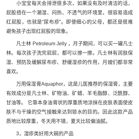
小宝宝每天会排泄很多次，如果没有及时清洁的话，
屁股捂在一个潮湿、闷热、不透气的环境里，很容易造成
红屁股，也就是“尿布疹”。即使细心的父母，都还是很难
避免孩子出现红屁股的现象。
凡士林 Petroleum Jelly ，月子期间，可以买一罐凡士
林。每次孩子洗完屁屁，都可以擦一擦。凡士林有润肤保
湿、预防及缓解尿布疹、舒缓湿疹的作用，月嫂们都非常
喜欢。
万用保湿膏Aquaphor，这是儿医推荐的保湿膏，主要
有效成分是凡士林、矿物油、矿蜡、羊毛脂醇、泛酰醇、
甘油等。 它靠本身油膏状的厚重质地涂抹在皮肤表面使皮
肤不与干燥的空气接触来达到锁水的目的。因此这款产品
质地比较厚重，冬天用不错，夏天比较偏油腻。
3，湿疹类好用大碗的产品