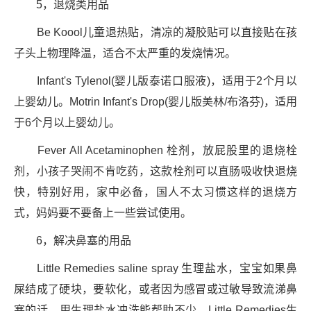
5，退烧类用品
Be Koool儿童退热贴，清凉的凝胶贴可以直接贴在孩
子头上物理降温，适合不太严重的发烧情况。
Infant's Tylenol(婴儿版泰诺口服液)，适用于2个月以
上婴幼儿。Motrin Infant's Drop(婴儿版美林/布洛芬)，适用
于6个月以上婴幼儿。
Fever All Acetaminophen 栓剂，放屁股里的退烧栓
剂，小孩子哭闹不肯吃药，这款栓剂可以直肠吸收快退烧
快，特别好用，家中必备，国人不太习惯这样的退烧方
式，妈妈要不要备上一些尝试使用。
6，解决鼻塞的用品
Little Remedies saline spray 生理盐水，宝宝如果鼻
屎结成了硬块，要软化，或者因为感冒或过敏导致流涕鼻
塞的话，用生理盐水冲洗能帮助不少。Little Remedies生