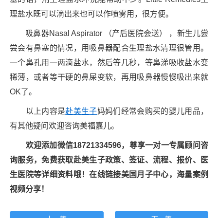
理盐水既可以滴出来也可以作喷雾用，很方便。
吸鼻器Nasal Aspirator （产后医院会送） ，新生儿尝
尝会有鼻塞的情况，用吸鼻器配合生理盐水清理很管用。
一个鼻孔用一两滴盐水，然后等几秒，等鼻涕吸收盐水变
稀薄，或者等干硬的鼻屎变软，再用吸鼻器慢慢吸出来就
OK了。
以上内容是
赴美生子
妈妈们经常会购买的婴儿用品，
有其他疑问欢迎咨询美福嘉儿。
欢迎添加微信187213345
96
，尊享一对一专属顾问咨
询服务，免费获取赴美生子政策、签证、流程、报价、医
生医院等详细资料哦！在线链接美国月子中心，海量案例
视频分享！