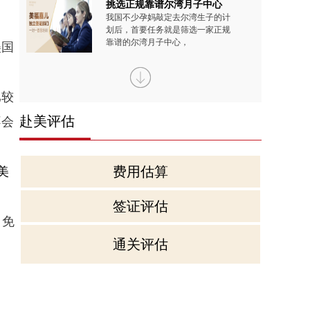
挑选正规靠谱尔湾月子中心
我国不少孕妈敲定去尔湾生子的计
划后，首要任务就是筛选一家正规
靠谱的尔湾月子中心，
美国
到美国生宝宝的选择究竟有
现如今，到美国生宝宝已不是少数
比较
名人的专属选择，越来越多普通家
赴美评估
庭也开始将其纳入生育
不会
孕妈扎堆去洛杉矶生子的四
费用估算
美
近些年来，我国有越来越多孕妈更
偏向于去洛杉矶生子，毕竟是跨境
生育的举动，涉及到的
签证评估
，免
尔湾生子入住美福嘉儿月子
通关评估
现如今有不少孕妈计划前往尔湾生
子，出发前会忍不住脑补异国待产
的慌乱场景，出门迷路